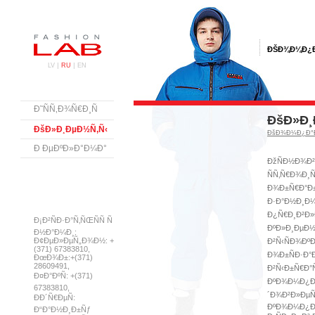
ÐŠÐ¾Ð¼Ð¿Ð
|
|
LV
RU
EN
Ð˜ÑÑ‚Ð¾Ñ€Ð¸Ñ
ÐšÐ»Ð¸
ÐšÐ»Ð¸ÐµÐ½Ñ‚Ñ‹
ÐšÐ¾Ð¼Ð¿Ð°Ð
Ð ÐµÐºÐ»Ð°Ð¼Ð°
ÐžÑÐ½Ð¾Ð²
ÑÑ‚Ñ€Ð¾Ð¸
Ð¾Ð±Ñ€Ð°Ð±Ð
Ð·Ð°Ð½Ð¸Ð¼
Ð¿Ñ€Ð¸Ð²Ð»
Ð¡Ð²ÑÐ·Ð°Ñ‚ÑŒÑÑ Ñ
ÐºÐ»Ð¸ÐµÐ½
Ð½Ð°Ð¼Ð¸:
Ð¢ÐµÐ»ÐµÑ„Ð¾Ð½: +
Ð²Ñ‹ÑÐ¾Ðº
(371) 67383810,
Ð¾Ð±ÑÐ·Ð°
ÐœÐ¾Ð±:+(371)
28609491,
Ð²Ñ‹Ð±Ñ€Ð°
Ð¤Ð°ÐºÑ: +(371)
ÐºÐ¾Ð¼Ð¿Ð°
67383810,
´Ð¾Ð²Ð»ÐµÑ
ÐÐ´Ñ€ÐµÑ:
ÐºÐ¾Ð¼Ð¿Ð
Ð“Ð°Ð½Ð¸Ð±Ñƒ