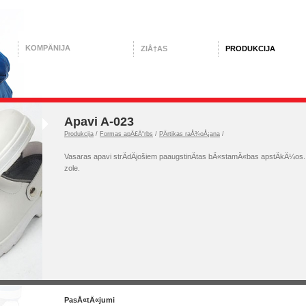
KOMPÄNIJA
ZIÅ†AS
PRODUKCIJA
Apavi A-023
Produkcija
/
Formas apÄ£Ä“rbs
/
PÄrtikas raÅ¾oÅ¡ana
/
Vasaras apavi strÄdÄjošiem paaugstinÄtas bÄ«stamÄ«bas apstÄkÄ¼os.
zole.
PasÅ«tÄ«jumi