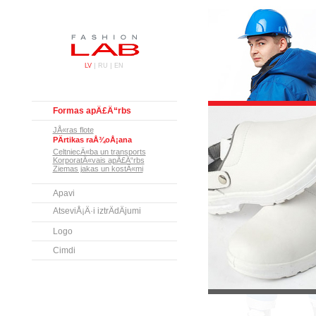
|
|
LV
RU
EN
Formas apÄ£Ä“rbs
JÅ«ras flote
PÄrtikas raÅ¾oÅ¡ana
CeltniecÄ«ba un transports
KorporatÄ«vais apÄ£Ä“rbs
Ziemas jakas un kostÄ«mi
Apavi
AtseviÅ¡Ä·i iztrÄdÄjumi
Logo
Cimdi