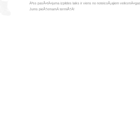
Äªss pasÅ«tÄ«juma izpildes laiks ir viens no noteicoÅ¡ajiem veiksmÄ«ga
Jums pieÅ†emamÄ termiÅ†Ä!