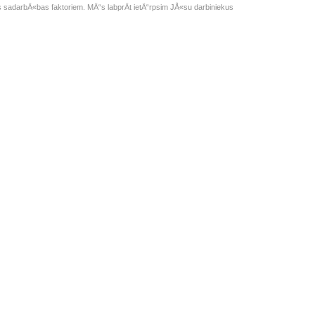
s sadarbÄ«bas faktoriem. MÄ“s labprÄt ietÄ“rpsim JÅ«su darbiniekus