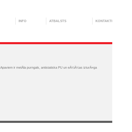
INFO
ATBALSTS
KONTAKTI
 Apaviem ir metÄla purngals, antistatiska PU un eÄ¼Ä¼as izturÄ«ga