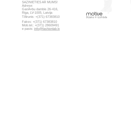
SAZINIETIES AR MUMS!
Adrese:
GanÄ«bu dambis 26-416,
Riga, LV-1005, Latvija
TÄlrunis: +(371) 67383810
Fakss: +(371) 67383810
Mob.tel.: +(371) 28609491
e pasts:
info@fashionlab.lv